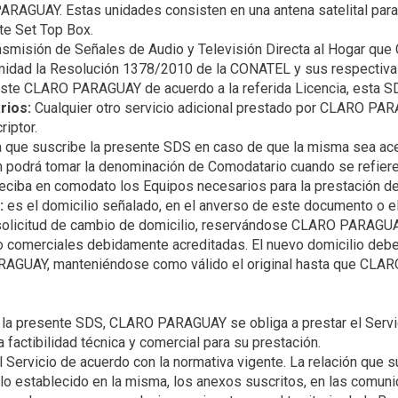
PARAGUAY. Estas unidades consisten en una antena satelital para
nsmisión de Señales de Audio y Televisión Directa al Hogar q
rmidad la Resolución 1378/2010 de la CONATEL y sus respectivas
rios:
Cualquier otro servicio adicional prestado por CLARO PA
a que suscribe la presente SDS en caso de que la misma sea 
n podrá tomar la denominación de Comodatario cuando se refiere
:
es el domicilio señalado, en el anverso de este documento o el 
 solicitud de cambio de domicilio, reservándose CLARO PARAGUAY
 comerciales debidamente acreditadas. El nuevo domicilio debe 
AGUAY, manteniéndose como válido el original hasta que CLA
la presente SDS, CLARO PARAGUAY se obliga a prestar el Servic
 Servicio de acuerdo con la normativa vigente. La relación que 
 lo establecido en la misma, los anexos suscritos, en las comu