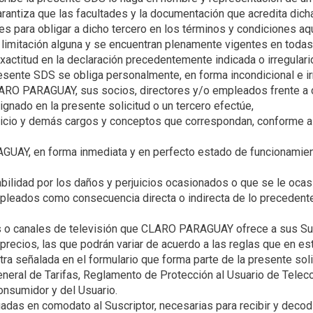
garantiza que las facultades y la documentación que acredita dic
es para obligar a dicho tercero en los términos y condiciones aq
actitud en la declaración precedentemente indicada o irregulari
O PARAGUAY, sus socios, directores y/o empleados frente a cu
vicio y demás cargos y conceptos que correspondan, conforme a
AY, en forma inmediata y en perfecto estado de funcionamient
abilidad por los daños y perjuicios ocasionados o que se le o
 o canales de televisión que CLARO PARAGUAY ofrece a sus Sus
recios, las que podrán variar de acuerdo a las reglas que en est
ra señalada en el formulario que forma parte de la presente soli
neral de Tarifas, Reglamento de Protección al Usuario de Telec
das en comodato al Suscriptor, necesarias para recibir y decodif