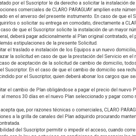
atado por el Suscriptor le da derecho a solicitar la instalación 
omociones comerciales de CLARO PARAGUAY amplíen este número
icado en el anverso del presente instrumento. En caso de que el 
quirirlos o solicitar su entrega en comodato, directamente a C
 caso de que el Suscriptor solicite la instalación de un mayor n
al, deberá pagar adicionalmente al Plan original contratado, el p
itar el traslado e instalación de los Equipos a un nuevo domici
ar la solicitud en caso de que la prestación del Servicio en el 
caso de aceptación de la solicitud de cambio de domicilio, todos
 del Suscriptor. En el caso de que el cambio de domicilio sea
cindido por el Suscriptor, quien deberá abonar los cargos que se
itar el cambio de Plan obligándose a pagar el precio del nuevo P
 al menos 30 días en el nuevo Plan seleccionado y pagar como
y acepta que, por razones técnicas o comerciales, CLARO PARAG
ones a la grilla de canales del Plan adquirido procurando mante
ilidad del Suscriptor permitir o impedir el acceso, cuando corr