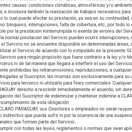
ientes causas: condiciones climáticas, atmosféricas y/o ambien
ial, e involucra también la realización de trabajos necesarios para
o lo cual puede afectar su prestación, ya sea en su continuidad, 
o: bloqueos, interrupciones, falta de cobertura, etc.; por todo
le por la prestación ininterrumpida ni exenta de errores del Serv
a normal prestación del Servicio pueden ocurrir interrupciones,
ilizar el Servicio de acuerdo con lo estipulado en la presente SDS.
 Servicio para ningún propósito que fuere contrario a la ley y/o 
erceros ni de tal manera que llegara a interferir el uso del Servic
ente prohibidas las retransmisiones, reproducciones, a cualquier 
ntregadas al Suscriptor, las mismas son exclusivamente para su u
icio para terceros ni utilizarlo para fines comerciales. Cualquier
AGUAY derecho a rescindir inmediatamente el acuerdo, sin dere
bligación del Suscriptor de indemnizar y mantener indemne a C
e CLARO PARAGUAY, sus Directores o empleados no serán respon
o indirectos que pueda sufrir ni por la ocurrencia de una suspens