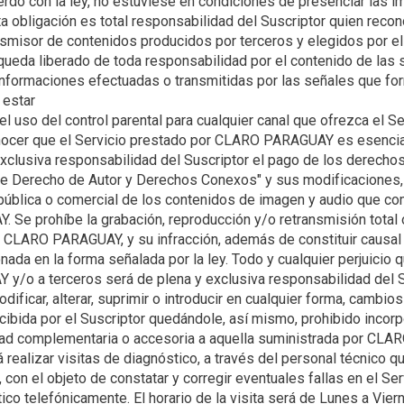
erdo con la ley, no estuviese en condiciones de presenciar las 
ta obligación es total responsabilidad del Suscriptor quien rec
isor de contenidos producidos por terceros y elegidos por el p
da liberado de toda responsabilidad por el contenido de las s
nformaciones efectuadas o transmitidas por las señales que for
 estar
onocer que el Servicio prestado por CLARO PARAGUAY es esencia
exclusiva responsabilidad del Suscriptor el pago de los derechos
"De Derecho de Autor y Derechos Conexos" y sus modificaciones
a pública o comercial de los contenidos de imagen y audio que 
Se prohíbe la grabación, reproducción y/o retransmisión total o
r CLARO PARAGUAY, y su infracción, además de constituir causal d
onada en la forma señalada por la ley. Todo y cualquier perjuicio
ificar, alterar, suprimir o introducir en cualquier forma, cambios
cibida por el Suscriptor quedándole, así mismo, prohibido incorp
alizar visitas de diagnóstico, a través del personal técnico
 con el objeto de constatar y corregir eventuales fallas en el Ser
tico telefónicamente. El horario de la visita será de Lunes a Vier