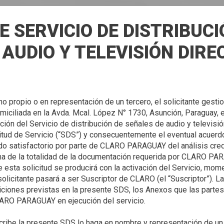
E SERVICIO DE DISTRIBUCI
AUDIO Y TELEVISIÓN DIRE
ho propio o en representación de un tercero, el solicitante ges
iciliada en la Avda. Mcal. López N° 1730, Asunción, Paraguay,
ón del Servicio de distribución de señales de audio y televisión
icitud de Servicio (“SDS”) y consecuentemente el eventual acuer
do satisfactorio por parte de CLARO PARAGUAY del análisis creditic
ma de la totalidad de la documentación requerida por CLARO PA
ta solicitud se producirá con la activación del Servicio, mome
solicitante pasará a ser Suscriptor de CLARO (el “Suscriptor”). La
diciones previstas en la presente SDS, los Anexos que las partes
ribe la presente SDS lo haga en nombre y representación de un 