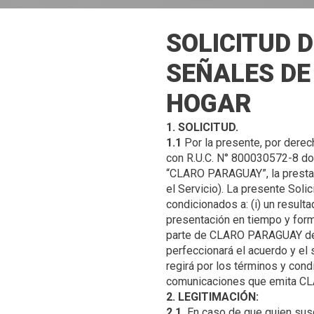
SOLICITUD D
SEÑALES DE 
HOGAR
1. SOLICITUD.
1.1
Por la presente, por derec
con R.U.C. N° 800030572-8 dom
“CLARO PARAGUAY”, la prestaci
el Servicio). La presente Sol
condicionados a: (i) un resulta
presentación en tiempo y for
parte de CLARO PARAGUAY de es
perfeccionará el acuerdo y el 
regirá por los términos y con
2. LEGITIMACIÓN:
2.1.
En caso de que quien susc