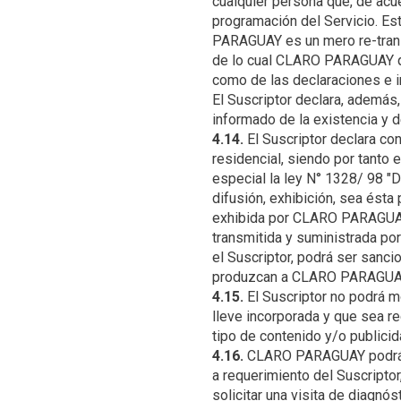
cualquier persona que, de acu
programación del Servicio. Es
PARAGUAY es un mero re-transm
de lo cual CLARO PARAGUAY que
como de las declaraciones e i
El Suscriptor declara, además,
4.14.
El Suscriptor declara c
residencial, siendo por tanto 
especial la ley N° 1328/ 98 
difusión, exhibición, sea ést
exhibida por CLARO PARAGUAY. 
transmitida y suministrada po
el Suscriptor, podrá ser sanci
4.15.
El Suscriptor no podrá mod
lleve incorporada y que sea re
4.16.
CLARO PARAGUAY podrá re
a requerimiento del Suscriptor,
solicitar una visita de diagnós