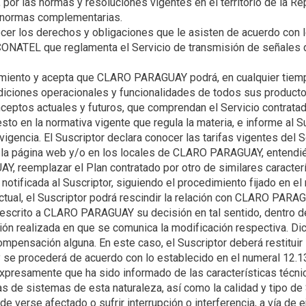
por las normas y resoluciones vigentes en el territorio de la Re
cer los derechos y obligaciones que le asisten de acuerdo con l
NATEL que reglamenta el Servicio de transmisión de señales de 
miento y acepta que CLARO PARAGUAY podrá, en cualquier tiempo
diciones operacionales y funcionalidades de todos sus producto
eptos actuales y futuros, que comprendan el Servicio contratad
to en la normativa vigente que regula la materia, e informe al Su
vigencia. El Suscriptor declara conocer las tarifas vigentes del S
n la página web y/o en los locales de CLARO PARAGUAY, entendié
 reemplazar el Plan contratado por otro de similares caracterí
 notificada al Suscriptor, siguiendo el procedimiento fijado en el
ctual, el Suscriptor podrá rescindir la relación con CLARO PARA
r escrito a CLARO PARAGUAY su decisión en tal sentido, dentro de
ción realizada en que se comunica la modificación respectiva. Di
ompensación alguna. En este caso, el Suscriptor deberá restitui
xpresamente que ha sido informado de las características técnic
ias de sistemas de esta naturaleza, así como la calidad y tipo de 
e verse afectado o sufrir interrupción o interferencia, a vía de e