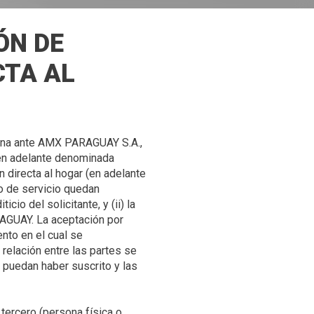
ÓN DE
CTA AL
tiona ante AMX PARAGUAY S.A.,
 en adelante denominada
 directa al hogar (en adelante
do de servicio quedan
io del solicitante, y (ii) la
RAGUAY. La aceptación por
nto en el cual se
 relación entre las partes se
 puedan haber suscrito y las
tercero (persona física o