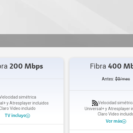
bra
Fibra
200 Mbps
400 M
Antes:
$0
/mes
Velocidad simétrica
Velocidad simétric
al+ y Atresplayer incluidos
Claro Video incluido
Universal+ y Atresplayer i
Claro Video incluid
TV incluye
Ver más