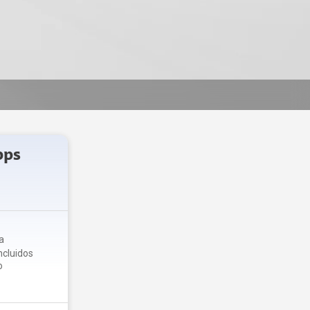
bps
a
ncluidos
o