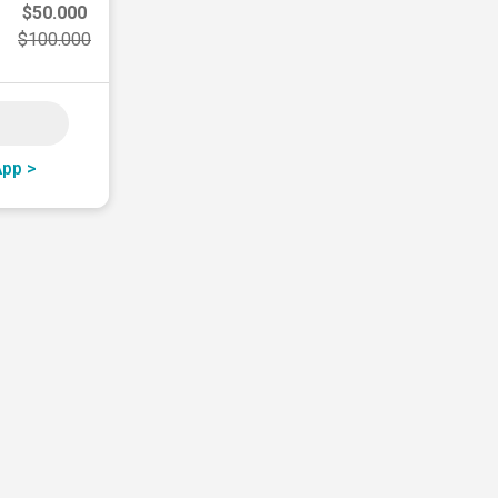
$50.000
$100.000
App >