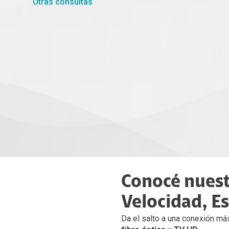
Otras consultas
Conocé nuestr
Velocidad, Es
Da el salto a una conexión má