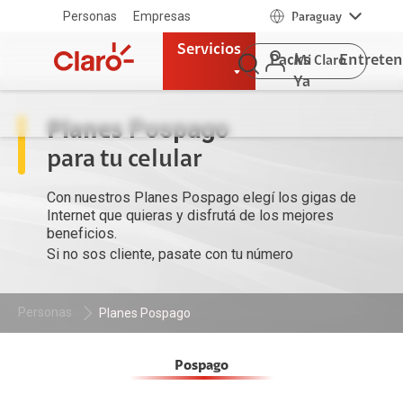
Personas
Empresas
Paraguay
Servicios
Packs
Entrete
Mi Claro
Ya
Pospago
Planes
para tu celular
Con nuestros Planes Pospago elegí los gigas de
Internet que quieras y disfrutá de los mejores
beneficios.
Si no sos cliente, pasate con tu número
Personas
Planes Pospago
Pospago