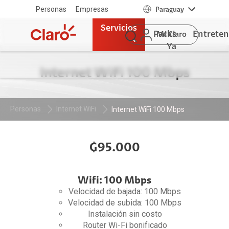
Personas
Empresas
Paraguay
Servicios
Packs
Entrete
Mi Claro
Ya
Internet WiFi 100 Mbps
Personas
Internet WiFi
Internet WiFi 100 Mbps
₲95.000
Wifi: 100 Mbps
Velocidad de bajada: 100 Mbps
Velocidad de subida: 100 Mbps
Instalación sin costo
Router Wi-Fi bonificado