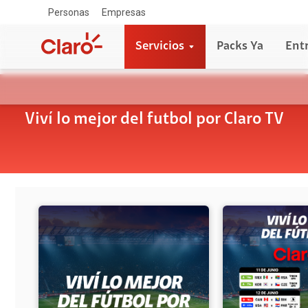
Personas
Empresas
Servicios
Packs Ya
Ent
Viví lo mejor del futbol por Claro TV