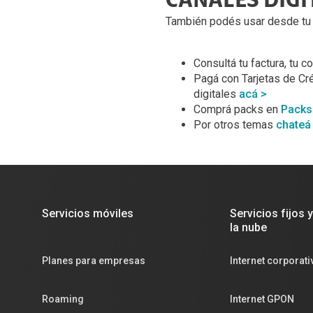
CANALES DIGI
También podés usar desde tu 
Consultá tu factura, tu
Pagá con Tarjetas de Cr
digitales
acá >
Comprá packs en
Packs
Por otros temas
chateá
Servicios móviles
Servicios fijos 
la nube
Planes para empresas
Internet corporati
Roaming
Internet GPON