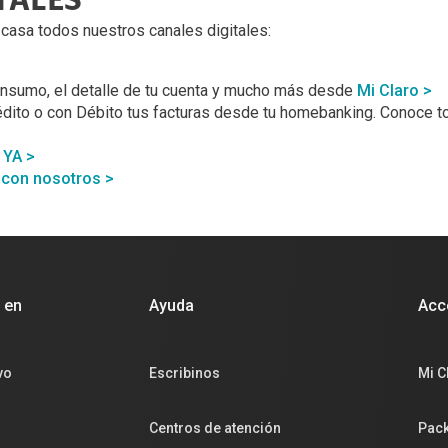
TALES
casa todos nuestros canales digitales:
 consumo, el detalle de tu cuenta y mucho más desde
Mi Claro >
édito o con Débito tus facturas desde tu homebanking. Conoce 
 YA >
 con nosotros >
y en
Ayuda
Acc
vo
Escribinos
Mi C
Centros de atención
Pack