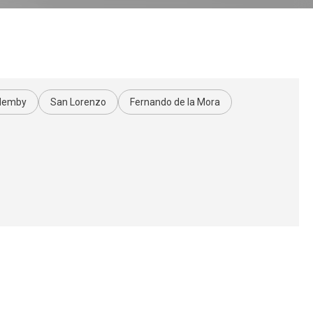
Ñemby
San Lorenzo
Fernando de la Mora